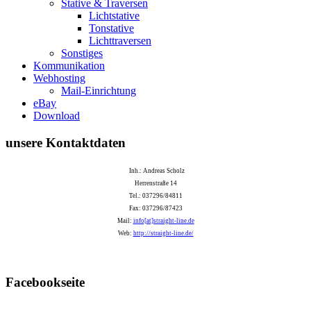
Stative & Traversen
Lichtstative
Tonstative
Lichttraversen
Sonstiges
Kommunikation
Webhosting
Mail-Einrichtung
eBay
Download
unsere Kontaktdaten
Inh.: Andreas Scholz
Herrenstraße 14
Tel.: 037296/84811
Fax: 037296/87423
Mail:
info[at]straight-line.de
Web:
http://straight-line.de/
Facebookseite