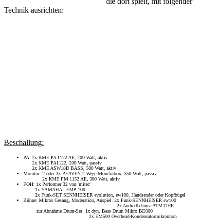
die dort spielt, mit folgender
Technik ausrichten:
Beschallung:
PA: 2x KME PA 1122 AE, 200 Watt, aktiv
2x KME PA1122, 200 Watt, passiv
2x KME ASW18D BASS, 500 Watt, aktiv
Monitor: 2 oder 3x PEAVEY 2-Wege-Monitorbox, 350 Watt, passiv
2x KME FM 1152 AE, 300 Watt, aktiv
FOH: 1x Performer 32 von 'mitec'
1x YAMAHA - EMP 100
2x Funk-SET SENNHEISER evolution, ew100, Handsender oder Kopfbügel
Bühne: Mikros Gesang, Moderation, Anspiel: 2x Funk-SENNHEISER ew100
2x AudioTechnica ATM41HE
zur Abnahme Drum-Set: 1x dyn. Bass Drum Mikro BD300
2x EM500 Overhead-Kondensatormikrophon