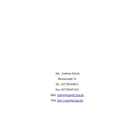
Inh.: Andreas Scholz
Herrenstraße 14
Tel.: 037296/84811
Fax: 037296/87423
Mail:
info[at]straight-line.de
Web:
http://straight-line.de/